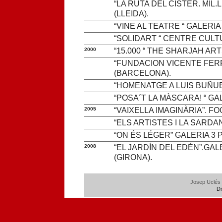
“LA RUTA DEL CISTER. MIL.
(LLEIDA).
“VINE AL TEATRE “ GALERIA
“SOLIDART “ CENTRE CULTU
2000
“15.000 “ THE SHARJAH AR
“FUNDACION VICENTE FERR
(BARCELONA).
“HOMENATGE A LUIS BUÑUE
“POSA´T LA MÀSCARA! “ GA
2005
“VAIXELLA IMAGINÀRIA”.
“ELS ARTISTES I LA SARD
“ON ÉS LÉGER” GALERIA 3
2008
“EL JARDÍN DEL EDÉN”.GA
(GIRONA).
Josep Uclés 
D