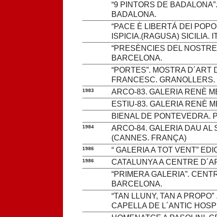
“9 PINTORS DE BADALONA”.
BADALONA.
“PACE È LIBERTÁ DEI POPO
ISPICIA.(RAGUSA) SICILIA. I
“PRESÈNCIES DEL NOSTRE 
BARCELONA.
“PORTES”. MOSTRA D´ART 
FRANCESC. GRANOLLERS.
1983
ARCO-83. GALERIA RENÈ M
ESTIU-83. GALERIA RENÈ 
BIENAL DE PONTEVEDRA. 
1984
ARCO-84. GALERIA DAU AL
(CANNES. FRANÇA)
1986
“ GALERIA A TOT VENT” ED
1986
CATALUNYA A CENTRE D´AR
“PRIMERA GALERIA”. CENTR
BARCELONA.
“TAN LLUNY, TAN A PROPO”
CAPELLA DE L´ANTIC HOSP