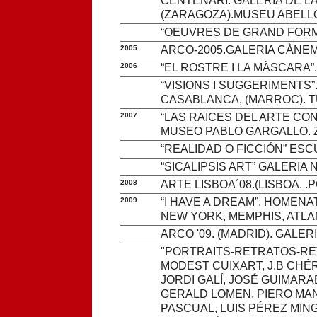
CENTENARI. GALERIA DE LA
(ZARAGOZA).MUSEU ABELLÓ
“OEUVRES DE GRAND FORMA
2005
ARCO-2005.GALERIA CÀNEM
2006
“EL ROSTRE I LA MÀSCARA”
“VISIONS I SUGGERIMENTS”
CASABLANCA, (MARROC). TU
2007
“LAS RAICES DEL ARTE C
MUSEO PABLO GARGALLO. 
“REALIDAD O FICCIÓN” ES
“SICALIPSIS ART” GALERIA
2008
ARTE LISBOA´08.(LISBOA. 
2009
“I HAVE A DREAM”. HOMENA
NEW YORK, MEMPHIS, ATLA
ARCO '09. (MADRID). GALER
"PORTRAITS-RETRATOS-RE
MODEST CUIXART, J.B CHÉR
JORDI GALÍ, JOSÉ GUIMARA
GERALD LOMEN, PIERO MANZ
PASCUAL, LUIS PÉREZ MIN