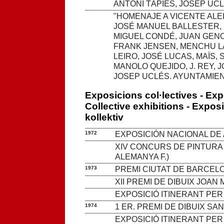
ANTONI TÀPIES, JOSEP UC
"HOMENAJE A VICENTE ALE
JOSÉ MANUEL BALLESTER,
MIGUEL CONDÉ, JUAN GENO
FRANK JENSEN, MENCHU L
LEIRO, JOSÉ LUCAS, MAÏS, 
MANOLO QUEJIDO, J. REY, 
JOSEP UCLÉS. AYUNTAMIENT
Exposicions col·lectives - Ex
Collective exhibitions - Expos
kollektiv
1972
EXPOSICIÓN NACIONAL D
XIV CONCURS DE PINTURA D
ALEMANYA F.)
1973
PREMI CIUTAT DE BARCELO
XII PREMI DE DIBUIX JOAN
EXPOSICIÓ ITINERANT PER
1974
1 ER. PREMI DE DIBUIX SA
EXPOSICIÓ ITINERANT PER