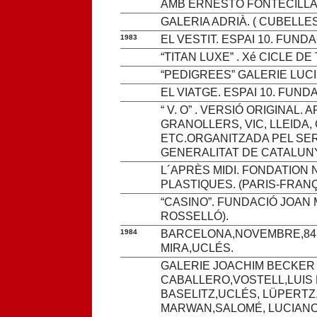
AMB ERNESTO FONTECILLA
GALERIA ADRIÀ. ( CUBELLE
1983
EL VESTIT. ESPAI 10. FUN
“TITAN LUXE” . Xé CICLE 
“PEDIGREES” GALERIE LUCIE
EL VIATGE. ESPAI 10. FUND
“ V. O” . VERSIÓ ORIGINAL
GRANOLLERS, VIC, LLEIDA,
ETC.ORGANITZADA PEL SER
GENERALITAT DE CATALUN
L´APRÈS MIDI. FONDATION
PLASTIQUES. (PARIS-FRANÇ
“CASINO”. FUNDACIÓ JOAN 
ROSSELLÓ).
1984
BARCELONA,NOVEMBRE,84.
MIRA,UCLÉS.
GALERIE JOACHIM BECKER 
CABALLERO,VOSTELL,LUIS
BASELITZ,UCLÉS, LÜPERTZ
MARWAN,SALOMÉ, LUCIANO 