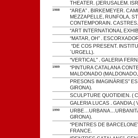
THEATER. (JERUSALEM. ISR
1988
“AREA” . BIRKEMEYER. CA
MEZZAPELLE, RUNFOLA, ST
CONTEMPORAIN. CASTRES.
“ART INTERNATIONAL EXHIBI
“MATAR, OH” . ESCORXADO
“DE COS PRESENT. INSTITU
´URGELL).
“VERTICAL” . GALERIA FER
1989
“PINTURA CATALANA CON
MALDONADO (MALDONADO,
PRESONS IMAGINÀRIES” ES
GIRONA).
SCULPTURE QUOTIDIEN. ( 
GALERIA LUCAS . GANDIA.( 
1990
URBE…URBANA…URBANITAT
GIRONA).
“PEINTRES DE BARCELONE
FRANCE.