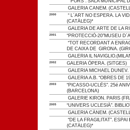
“ PORS”. SALA MUNICIPAL 
GALERIA CANEM. (CASTEL
2000
“ L´ART NO ESPERA. LA VID
(CATÀLEG)*
GALERIA DE ARTE DE LA RI
2001
“PROTECCIÓ-20”MUSEU D´
“TOT RECORDANT A ENRAC 
DE CAIXA DE GIRONA. (GIR
GALERIA IL NAVIGLIO.(MILA
2002
GALERIA ÓPERA. (SITGES)
GALERIA MICHAEL DUNEV.
GALERIA A.B. “OBRES DE 1
2003
“PICASSO-UCLÉS”. 25é ANI
(BARCELONA)
GALERIE KIRON. PARIS (F
2005
“UNIVERS UCLESIÀ”. BIBLIO
GALERIA CÀNEM. (CASTELL
“DE LA FRAGILITAT”. ESPA
(CATÀLEG)*