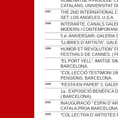
HOMENATGE A PASOLINI. 
CATALANS. UNIVERSITAT 
1987
THE 2ND INTERNATIONAL C
SET. LOS ANGELES. U.S.A.
1988
INTERARTE, CANALS GALER
MODERN I CONTEMPORANI. 
5 é- ANIVERSARI. GALERIA S
“LLIBRES D´ARTISTA”. GAL
1989
HUMOR ET REVOLUTION” FI
FESTIVALS DE CANNES. ( F
“EL PORT VELL”. IMATGE S
BARCELONA.
“COL.LECCIÓ TESTIMONI 19
PENSIONS. BARCELONA.
1990
“FESTA EN PAPER” 2. GAL
1a . EXPOSICIÓ BENÈFICA 
( BARCELONA).
1991
INAUGURACIÓ “ ESPAI D´AR
CATALA.PROA.BARCELONA
1992
“COL.LECTIVA D´ARTISTES