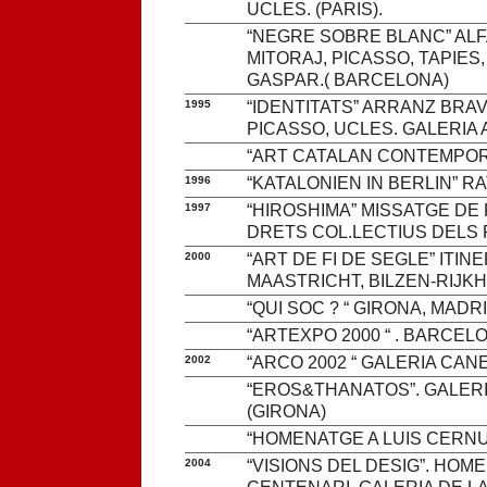
UCLES. (PARIS).
“NEGRE SOBRE BLANC” ALFA
MITORAJ, PICASSO, TAPIES
GASPAR.( BARCELONA)
1995
“IDENTITATS” ARRANZ BRAV
PICASSO, UCLES. GALERIA A
“ART CATALAN CONTEMPORA
1996
“KATALONIEN IN BERLIN” R
1997
“HIROSHIMA” MISSATGE DE
DRETS COL.LECTIUS DELS P
2000
“ART DE FI DE SEGLE” ITIN
MAASTRICHT, BILZEN-RIJK
“QUI SOC ? “ GIRONA, MADR
“ARTEXPO 2000 “ . BARCELON
2002
“ARCO 2002 “ GALERIA CANE
“EROS&THANATOS”. GALERI
(GIRONA)
“HOMENATGE A LUIS CERNU
2004
“VISIONS DEL DESIG”. HOM