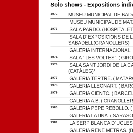
Solo shows - Expositions indi
1972
MUSEU MUNICIPAL DE BAD
MUSEU MUNICIPAL DE MAT
1973
SALA PARDO. (HOSPITALET
SALA D´EXPOSICIONS DE L
SABADELL(GRANOLLERS)
GALERIA INTERNACIONAL. (
1974
SALA “ LES VOLTES”. ( GIRO
1976
SALA SANT JORDI DE LA C
(CATÀLEG)*
1977
GALERIA TERTRE. ( MATARÓ
1978
GALERIA LLEONART. ( BAR
1979
GALERIA CIENTO. ( BARCE
GALERIA A.B. ( GRANOLLER
1980
GALERIA PEPE REBOLLO. (
GALERIA LATINA. ( SARASOTA
1981
LA SERP BLANCA D´UCLES
GALERIA RENÈ METRÁS. (