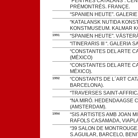
“PENTRES CATALANS”. CE
PRÉMONTRÉS. FRANÇE.
“SPANIEN HEUTE”. GALERIE
“KATALANSK NUTIDA KONS
KONSTMUSEUM. KALMAR KO
1991
“SPANIEN HEUTE”. VÄSTER
“ITINERARIS III “. GALERIA
“CONSTANTES DEL ARTE CA
(MÉXICO)
“CONSTANTES DEL ARTE C
MÉXICO).
1992
“CONSTANTS DE L´ART CAT
BARCELONA).
“TRAVERSES SAINT-AFFRICAI
“NA MIRÓ. HEDENDAAGSE C
(AMSTERDAM).
1994
“SIS ARTISTES AMB JOAN M
RAFOLS CASAMADA, VIAPLA
“39 SALON DE MONTROUGE
S.AGUILAR, BARCELO, BENI