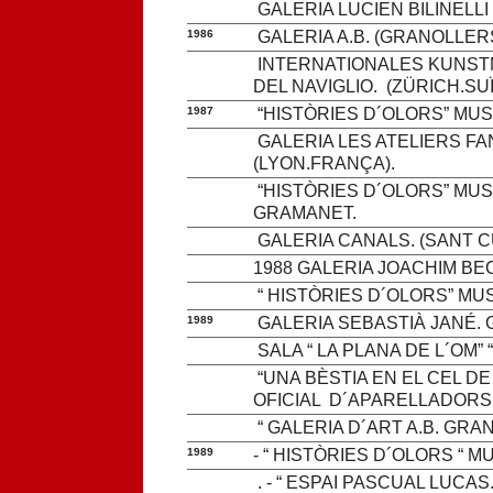
GALERIA LUCIEN BILINELLI
1986
GALERIA A.B. (GRANOLLERS
INTERNATIONALES KUNST
DEL NAVIGLIO. (ZÜRICH.SUÏ
1987
“HISTÒRIES D´OLORS” MU
GALERIA LES ATELIERS F
(LYON.FRANÇA).
“HISTÒRIES D´OLORS” MU
GRAMANET.
GALERIA CANALS. (SANT C
1988 GALERIA JOACHIM BE
“ HISTÒRIES D´OLORS” MU
1989
GALERIA SEBASTIÀ JANÉ. 
SALA “ LA PLANA DE L´OM”
“UNA BÈSTIA EN EL CEL DE L
OFICIAL D´APARELLADORS
“ GALERIA D´ART A.B. GRA
1989
- “ HISTÒRIES D´OLORS “ 
. - “ ESPAI PASCUAL LUCAS