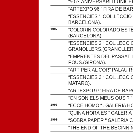
“50 e. ANIVERSARI D´UNICE
“ARTEXPO 96 “ FIRA DE BA
“ESSENCIES “. COL.LECCIO
BARCELONA).
1997
“COLORIN COLORADO ESTE
(BARCELONA).
“ESSENCIES 2 “ COL.LECC
GRANOLLERS.(GRANOLLER
“EMPRENTES DEL PASSAT I
POUS.(GIRONA).
“ART PER AL COR” PALAU R
“ESSENCIES 3 “ COL.LECC
MATARO).
“ARTEXPO 97” FIRA DE BAR
“ON SON ELS MEUS OUS ? “
1998
“ECCE HOMO “ . GALERIA H
“QUINA HORA ES “ GALERIA
1999
“SOBRA PAPER “ GALERIA C
“THE END OF THE BEGINNIN