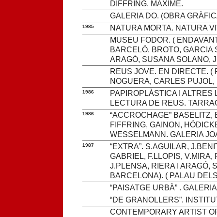
DIFFRING, MAXIME.
GALERIA DO. (OBRA GRÀFICA
1985
NATURA MORTA. NATURA VI
MUSEU FODOR. ( ENDAVANT 
BARCELÓ, BROTO, GARCIA S
ARAGÓ, SUSANA SOLANO, J
REUS JOVE. EN DIRECTE. (
NOGUERA, CARLES PUJOL, 
1986
PAPIROPLÀSTICA I ALTRES
LECTURA DE REUS. TARRA
1986
“ACCROCHAGE” BASELITZ, 
FIFFRING, GAINON, HÖDIC
WESSELMANN. GALERIA JOA
1987
“EXTRA”. S.AGUILAR, J.BEN
GABRIEL, F.LLOPIS, V.MIRA
J.PLENSA, RIERA I ARAGÓ,
BARCELONA). ( PALAU DEL
“PAISATGE URBÀ” . GALERIA
“DE GRANOLLERS”. INSTITUT
CONTEMPORARY ARTIST OF