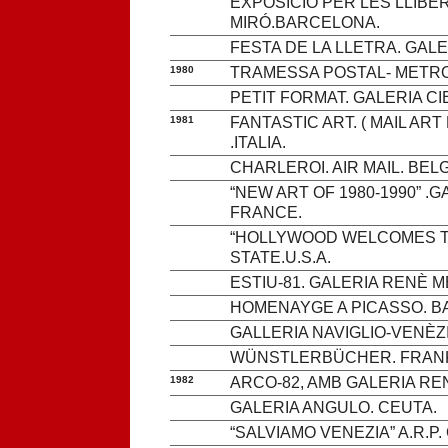
EXPOSICIÓ PER LES LLIBE
MIRÓ.BARCELONA.
FESTA DE LA LLETRA. GALE
1980
TRAMESSA POSTAL- METR
PETIT FORMAT. GALERIA C
1981
FANTASTIC ART. ( MAIL ART 
.ITALIA.
CHARLEROI. AIR MAIL. BEL
“NEW ART OF 1980-1990” .
FRANCE.
“HOLLYWOOD WELCOMES TH
STATE.U.S.A.
ESTIU-81. GALERIA RENÈ 
HOMENAYGE A PICASSO. B
GALLERIA NAVIGLIO-VENÈZIA
WÜNSTLERBÜCHER. FRANK
1982
ARCO-82, AMB GALERIA RE
GALERIA ANGULO. CEUTA.
“SALVIAMO VENEZIA” A.R.P