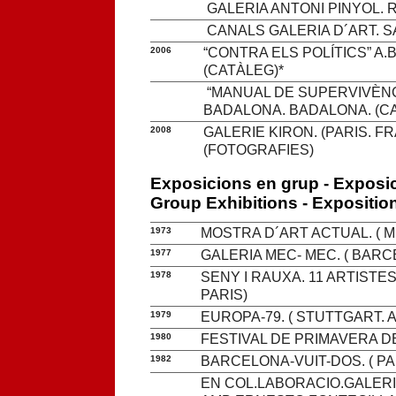
GALERIA ANTONI PINYOL.
CANALS GALERIA D´ART. 
2006
“CONTRA ELS POLÍTICS” A.
(CATÀLEG)*
“MANUAL DE SUPERVIVÈNC
BADALONA. BADALONA. (C
2008
GALERIE KIRON. (PARIS. 
(FOTOGRAFIES)
Exposicions en grup - Exposi
Group Exhibitions - Expositio
1973
MOSTRA D´ART ACTUAL. ( 
1977
GALERIA MEC- MEC. ( BAR
1978
SENY I RAUXA. 11 ARTIST
PARIS)
1979
EUROPA-79. ( STUTTGART. 
1980
FESTIVAL DE PRIMAVERA DE
1982
BARCELONA-VUIT-DOS. ( P
EN COL.LABORACIO.GALERIA